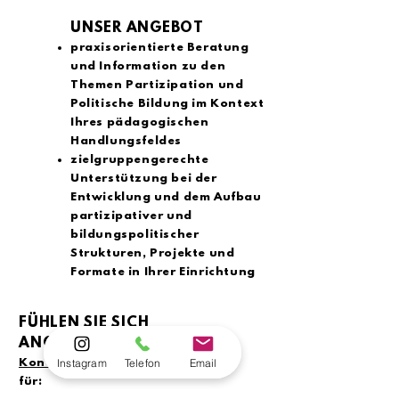
UNSER ANGEBOT
praxisorientierte Beratung
und Information zu den
Themen Partizipation und
Politische Bildung im Kontext
Ihres pädagogischen
Handlungsfeldes
zielgruppengerechte
Unterstützung bei der
Entwicklung und dem Aufbau
partizipativer und
bildungspolitischer
Strukturen, Projekte und
Formate in Ihrer Einrichtung
FÜHLEN SIE SICH
ANGESPROCHEN?
Instagram
Telefon
Email
Kontaktieren
Sie uns gerne
für: